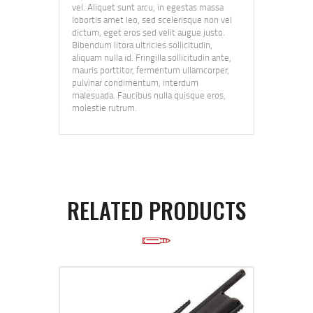
vel. Aliquet sunt arcu, in egestas massa
lobortis amet leo, sed scelerisque non vel
dictum, eget eros sed velit augue justo.
Bibendum litora ultricies sollicitudin,
aliquam nulla id. Fringilla sollicitudin ante,
mauris porttitor, fermentum ullamcorper,
pulvinar condimentum, interdum
malesuada. Faucibus nulla quisque eros,
molestie rutrum.
RELATED PRODUCTS