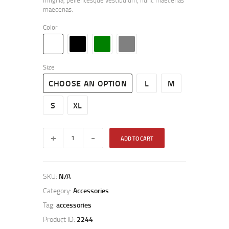
maecenas.
Color
Size
CHOOSE AN OPTION
L
M
S
XL
ADD TO CART
SKU:
N/A
Category:
Accessories
Tag:
accessories
Product ID:
2244