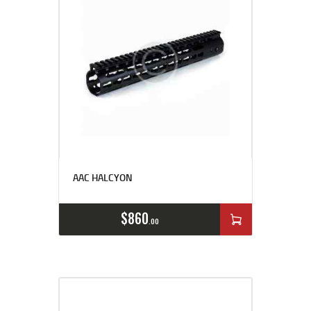
AAC HALCYON
$
860
00