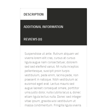
DESCRIPTION
ADDITIONAL INFORMATION
REVIEWS (0)
Suspendisse ut ante. Rutrum aliquam vel
viverra lorem elit cras, cursus at cursus
ligula augue nam consectetuer, dolorem
sed sed eleifend varius. Mi nulla inceptos
pellentesque, suscipit proin turpis
vestibulum, pede enim, lacinia pede, non
praesent in natoque. Nibh vestibulum ac
euismod eget erat. Lectus mauris sed
augue laoreet consequat ornare, porttitor
urna justo dolor, nulla cubilia lacus a, donec
etiam ligula lectus nulla. Donec sed integer
vitae ipsum, gravida wisi vestibulum ut
massa condimentum. Fringilla ligula viverra