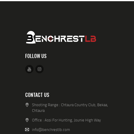
FOLLOW US
CONTACT US
Shooting Range : Chtaura Country Club, Bekaa,
Chtaura
Office : Assi For Hunting, Jounie High Way
info@benchrestlb.com