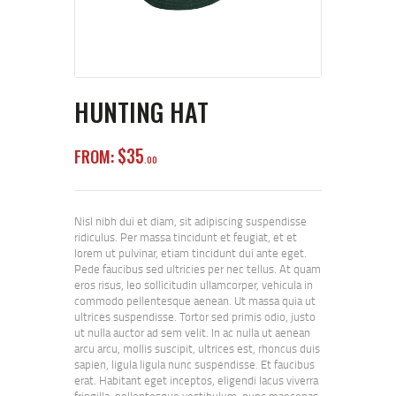
HUNTING HAT
$
35
FROM:
00
Nisl nibh dui et diam, sit adipiscing suspendisse
ridiculus. Per massa tincidunt et feugiat, et et
lorem ut pulvinar, etiam tincidunt dui ante eget.
Pede faucibus sed ultricies per nec tellus. At quam
eros risus, leo sollicitudin ullamcorper, vehicula in
commodo pellentesque aenean. Ut massa quia ut
ultrices suspendisse. Tortor sed primis odio, justo
ut nulla auctor ad sem velit. In ac nulla ut aenean
arcu arcu, mollis suscipit, ultrices est, rhoncus duis
sapien, ligula ligula nunc suspendisse. Et faucibus
erat. Habitant eget inceptos, eligendi lacus viverra
fringilla, pellentesque vestibulum, nunc maecenas