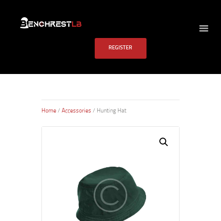
BENCHREST LB
REGISTER
HOME
ABOUT US
EVENTS
SCHEDULE
Home
/
Accessories
/ Hunting Hat
RULES
PAST RESULTS
SCHOOL
FAQS
CONTACT US