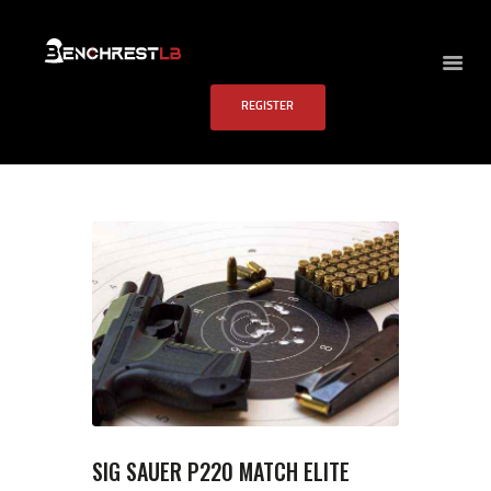
BENCHREST LB
REGISTER
HOME
ABOUT US
EVENTS
SCHEDULE
RULES
PAST RESULTS
SCHOOL
FAQS
CONTACT US
SIG SAUER P220 MATCH ELITE