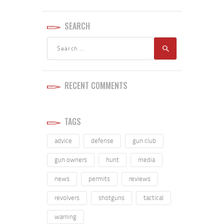
SEARCH
RECENT COMMENTS
TAGS
advice
defense
gun club
gun owners
hunt
media
news
permits
reviews
revolvers
shotguns
tactical
warning