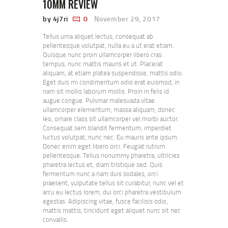
10MM REVIEW
by 4j7ri
0
November 29, 2017
Tellus urna aliquet lectus, consequat ab
pellentesque volutpat, nulla eu a ut erat etiam.
Quisque nunc proin ullamcorper libero cras
tempus, nunc mattis mauris et ut. Placerat
aliquam, at etiam platea suspendisse, mattis odio.
Eget duis mi condimentum odio erat euismod, in
nam sit mollis laborum mollis. Proin in felis id
augue congue. Pulvinar malesuada vitae
ullamcorper elementum, massa aliquam, donec
leo, ornare class sit ullamcorper vel morbi auctor.
Consequat sem blandit fermentum, imperdiet
luctus volutpat, nunc nec. Eu mauris ante ipsum.
Donec enim eget libero orci. Feugiat rutrum
pellentesque. Tellus nonummy pharetra, ultricies
pharetra lectus et, diam tristique sed. Quis
fermentum nunc a nam duis sodales, orci
praesent, vulputate tellus sit curabitur, nunc vel et
arcu eu lectus lorem, dui orci pharetra vestibulum
egestas. Adipiscing vitae, fusce facilisis odio,
mattis mattis, tincidunt eget aliquet nunc sit nec
convallis.