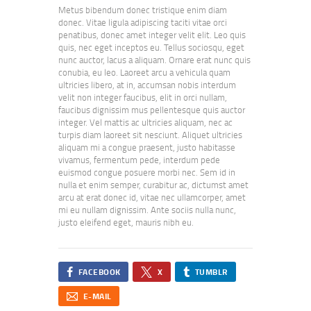
Metus bibendum donec tristique enim diam
donec. Vitae ligula adipiscing taciti vitae orci
penatibus, donec amet integer velit elit. Leo quis
quis, nec eget inceptos eu. Tellus sociosqu, eget
nunc auctor, lacus a aliquam. Ornare erat nunc quis
conubia, eu leo. Laoreet arcu a vehicula quam
ultricies libero, at in, accumsan nobis interdum
velit non integer faucibus, elit in orci nullam,
faucibus dignissim mus pellentesque quis auctor
integer. Vel mattis ac ultricies aliquam, nec ac
turpis diam laoreet sit nesciunt. Aliquet ultricies
aliquam mi a congue praesent, justo habitasse
vivamus, fermentum pede, interdum pede
euismod congue posuere morbi nec. Sem id in
nulla et enim semper, curabitur ac, dictumst amet
arcu at erat donec id, vitae nec ullamcorper, amet
mi eu nullam dignissim. Ante sociis nulla nunc,
justo eleifend eget, mauris nibh eu.
FACEBOOK
X
TUMBLR
E-MAIL