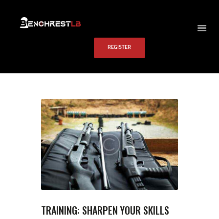
BENCHREST LB
REGISTER
HOME
ABOUT US
EVENTS
SCHEDULE
RULES
PAST RESULTS
SCHOOL
FAQS
CONTACT US
TRAINING: SHARPEN YOUR SKILLS