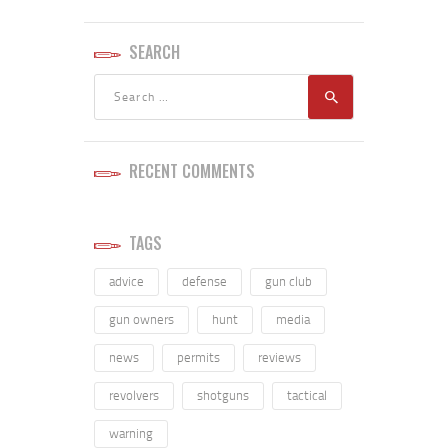
SEARCH
RECENT COMMENTS
TAGS
advice
defense
gun club
gun owners
hunt
media
news
permits
reviews
revolvers
shotguns
tactical
warning