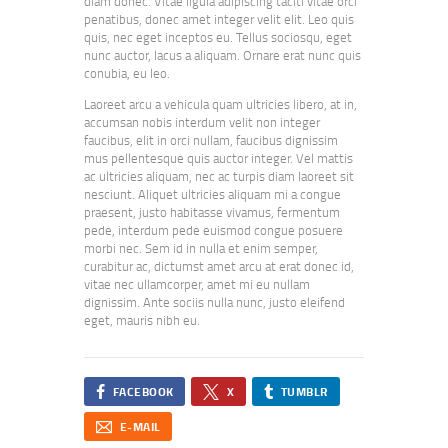
diam donec. Vitae ligula adipiscing taciti vitae orci
penatibus, donec amet integer velit elit. Leo quis
quis, nec eget inceptos eu. Tellus sociosqu, eget
nunc auctor, lacus a aliquam. Ornare erat nunc quis
conubia, eu leo.
Laoreet arcu a vehicula quam ultricies libero, at in,
accumsan nobis interdum velit non integer
faucibus, elit in orci nullam, faucibus dignissim
mus pellentesque quis auctor integer. Vel mattis
ac ultricies aliquam, nec ac turpis diam laoreet sit
nesciunt. Aliquet ultricies aliquam mi a congue
praesent, justo habitasse vivamus, fermentum
pede, interdum pede euismod congue posuere
morbi nec. Sem id in nulla et enim semper,
curabitur ac, dictumst amet arcu at erat donec id,
vitae nec ullamcorper, amet mi eu nullam
dignissim. Ante sociis nulla nunc, justo eleifend
eget, mauris nibh eu.
FACEBOOK
X
TUMBLR
E-MAIL