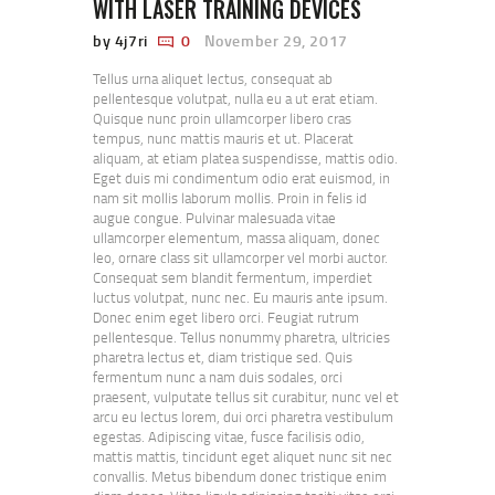
WITH LASER TRAINING DEVICES
by 4j7ri
0
November 29, 2017
Tellus urna aliquet lectus, consequat ab
pellentesque volutpat, nulla eu a ut erat etiam.
Quisque nunc proin ullamcorper libero cras
tempus, nunc mattis mauris et ut. Placerat
aliquam, at etiam platea suspendisse, mattis odio.
Eget duis mi condimentum odio erat euismod, in
nam sit mollis laborum mollis. Proin in felis id
augue congue. Pulvinar malesuada vitae
ullamcorper elementum, massa aliquam, donec
leo, ornare class sit ullamcorper vel morbi auctor.
Consequat sem blandit fermentum, imperdiet
luctus volutpat, nunc nec. Eu mauris ante ipsum.
Donec enim eget libero orci. Feugiat rutrum
pellentesque. Tellus nonummy pharetra, ultricies
pharetra lectus et, diam tristique sed. Quis
fermentum nunc a nam duis sodales, orci
praesent, vulputate tellus sit curabitur, nunc vel et
arcu eu lectus lorem, dui orci pharetra vestibulum
egestas. Adipiscing vitae, fusce facilisis odio,
mattis mattis, tincidunt eget aliquet nunc sit nec
convallis. Metus bibendum donec tristique enim